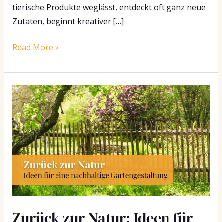
tierische Produkte weglässt, entdeckt oft ganz neue
Zutaten, beginnt kreativer […]
Read More »
Zurück
zur
Natur:
Ideen
für
eine
ursprüngliche
und
nachhaltige
Zurück zur Natur: Ideen für
Gartengestaltung