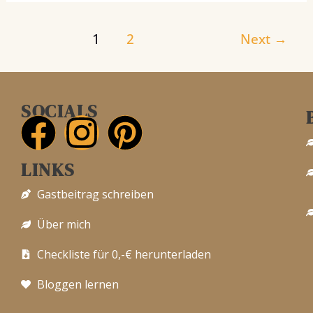
1
2
Next
→
SOCIALS
F
I
P
LINKS
a
n
i
Gastbeitrag schreiben
c
s
n
Über mich
e
t
t
Checkliste für 0,-€ herunterladen
b
a
e
Bloggen lernen