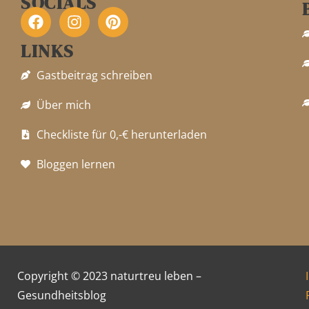
SOCIALS
F
I
P
LINKS
a
n
i
c
s
n
Gastbeitrag schreiben
e
t
t
b
a
e
Über mich
o
g
r
o
r
e
Checkliste für 0,-€ herunterladen
k
a
s
m
t
Bloggen lernen
Copyright © 2023 naturtreu leben –
Gesundheitsblog