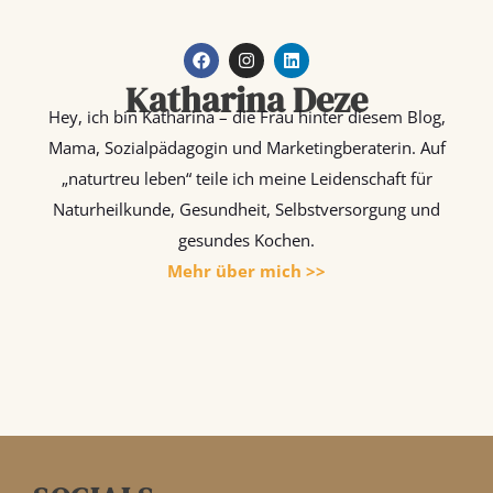
F
I
L
a
n
i
Katharina Deze
c
s
n
e
t
k
Hey, ich bin Katharina – die Frau hinter diesem Blog,
b
a
e
o
g
d
Mama, Sozialpädagogin und Marketingberaterin. Auf
o
r
i
„naturtreu leben“ teile ich meine Leidenschaft für
k
a
n
m
Naturheilkunde, Gesundheit, Selbstversorgung und
gesundes Kochen.
Mehr über mich >>