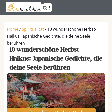
Suche
Zum
Menü
SPRÜCHE & ZITATE
Inhalt
springen
Home
/
Spiritualität
/
10 wunderschöne Herbst-
Haikus: Japanische Gedichte, die deine Seele
berühren
10 wunderschöne Herbst-
Haikus: Japanische Gedichte, die
deine Seele berühren