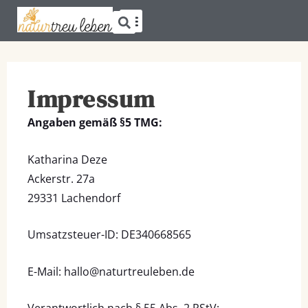
Suche
Zum
Menü
SPRÜCHE & ZITATE
Inhalt
springen
Impressum
Angaben gemäß §5 TMG:
Katharina Deze
Ackerstr. 27a
29331 Lachendorf
Umsatzsteuer-ID: DE340668565
E-Mail: hallo@naturtreuleben.de