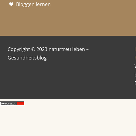
b
a
e
Bloggen lernen
o
g
r
o
r
e
k
a
s
Copyright © 2023 naturtreu leben –
Gesundheitsblog
m
t