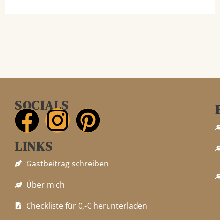
SOCIALS
F
I
P
LINKS
a
n
i
Gastbeitrag schreiben
c
s
n
Über mich
e
t
t
Checkliste für 0,-€ herunterladen