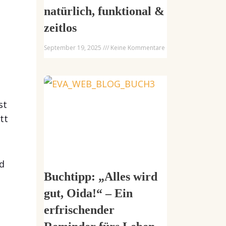
natürlich, funktional &
zeitlos
September 19, 2025
Keine Kommentare
st
tt
d
Buchtipp: „Alles wird
gut, Oida!“ – Ein
erfrischender