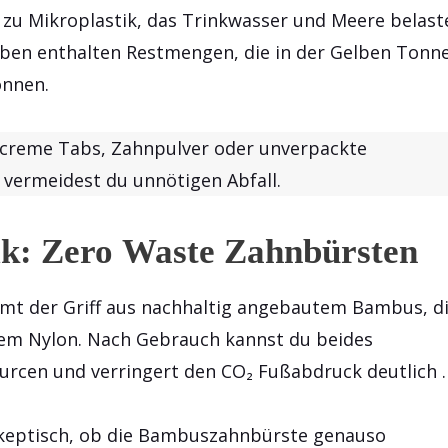
en zu Mikroplastik, das Trinkwasser und Meere belast
en enthalten Restmengen, die in der Gelben Tonn
önnen.
ncreme Tabs, Zahnpulver oder unverpackte
 vermeidest du unnötigen Abfall.
ik: Zero Waste Zahnbürsten
t der Griff aus nachhaltig angebautem Bambus, d
em Nylon. Nach Gebrauch kannst du beides
rcen und verringert den CO₂ Fußabdruck deutlich .
 skeptisch, ob die Bambuszahnbürste genauso