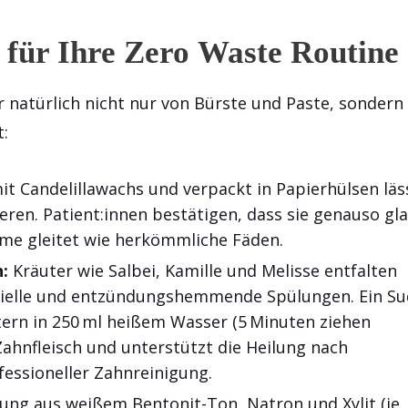
 für Ihre Zero Waste Routine
r natürlich nicht nur von Bürste und Paste, sondern
:
t Candelillawachs und verpackt in Papierhülsen läs
ren. Patient:innen bestätigen, dass sie genauso gla
me gleitet wie herkömmliche Fäden.
:
Kräuter wie Salbei, Kamille und Melisse entfalten
erielle und entzündungshemmende Spülungen. Ein Su
tern in 250 ml heißem Wasser (5 Minuten ziehen
Zahnfleisch und unterstützt die Heilung nach
fessioneller Zahnreinigung.
ung aus weißem Bentonit-Ton, Natron und Xylit (je