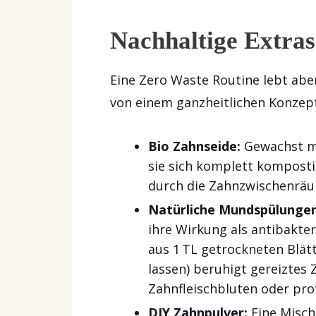
Nachhaltige Extras
Eine Zero Waste Routine lebt abe
von einem ganzheitlichen Konzept
Bio Zahnseide:
Gewachst mi
sie sich komplett kompostie
durch die Zahnzwischenräu
Natürliche Mundspülungen
ihre Wirkung als antibakt
aus 1 TL getrockneten Blät
lassen) beruhigt gereiztes 
Zahnfleischbluten oder pro
DIY Zahnpulver:
Eine Misch