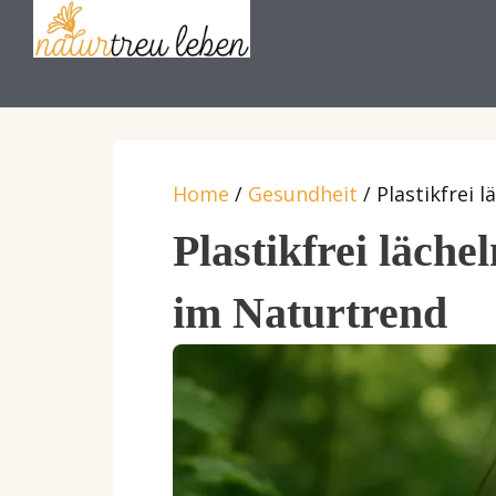
Zum
Inhalt
springen
Home
/
Gesundheit
/
Plastikfrei 
Plastikfrei läch
im Naturtrend