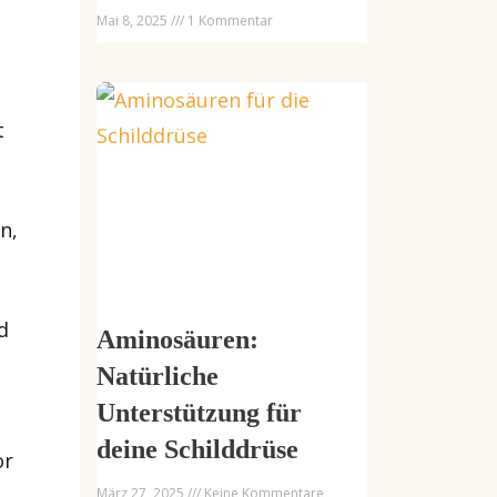
Mai 8, 2025
1 Kommentar
t
n,
d
Aminosäuren:
Natürliche
Unterstützung für
deine Schilddrüse
or
März 27, 2025
Keine Kommentare