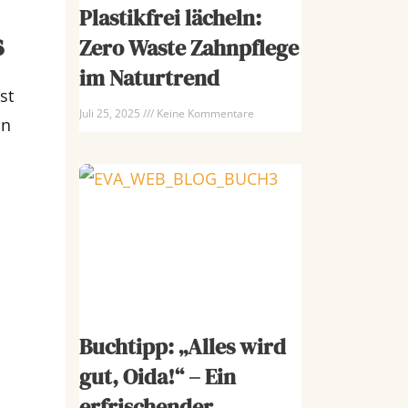
Plastikfrei lächeln:
s
Zero Waste Zahnpflege
im Naturtrend
st
Juli 25, 2025
Keine Kommentare
in
Buchtipp: „Alles wird
gut, Oida!“ – Ein
erfrischender