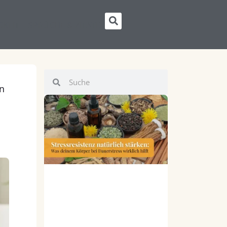
Suche
GKEIT
SPRÜCHE & ZITATE
Suche
Suche
en