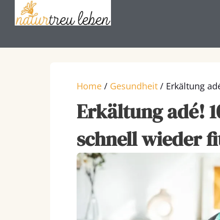
Zum
Inhalt
springen
Home
/
Gesundheit
/
Erkältung adé
Erkältung adé! 1
schnell wieder f