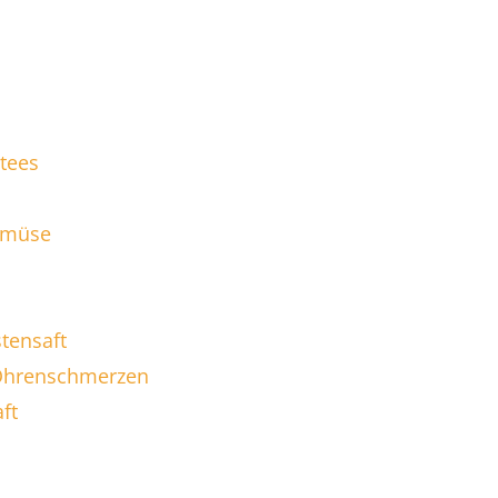
rtees
Gemüse
tensaft
 Ohrenschmerzen
ft