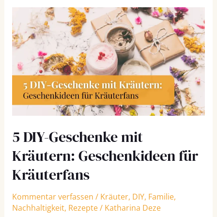
5
DIY-
Geschenke
mit
Kräutern:
Geschenkideen
für
Kräuterfans
5 DIY-Geschenke mit
Kräutern: Geschenkideen für
Kräuterfans
Kommentar verfassen
/
Kräuter
,
DIY
,
Familie
,
Nachhaltigkeit
,
Rezepte
/
Katharina Deze