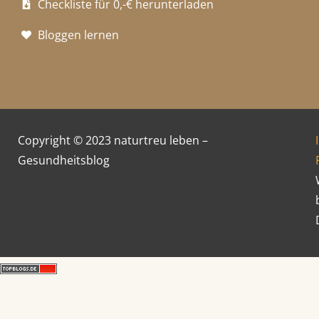
e
t
t
Checkliste für 0,-€ herunterladen
b
a
e
Bloggen lernen
o
g
r
o
r
e
k
a
s
Copyright © 2023 naturtreu leben –
Gesundheitsblog
m
t