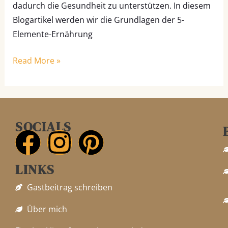
dadurch die Gesundheit zu unterstützen. In diesem
Blogartikel werden wir die Grundlagen der 5-
Elemente-Ernährung
Read More »
SOCIALS
F
I
P
LINKS
a
n
i
Gastbeitrag schreiben
c
s
n
Über mich