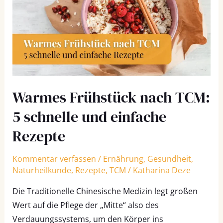
TCM:
5
schnelle
und
einfache
Rezepte
Warmes Frühstück nach TCM:
5 schnelle und einfache
Rezepte
Kommentar verfassen
/
Ernährung
,
Gesundheit
,
Naturheilkunde
,
Rezepte
,
TCM
/
Katharina Deze
Die Traditionelle Chinesische Medizin legt großen
Wert auf die Pflege der „Mitte“ also des
Verdauungssystems, um den Körper ins