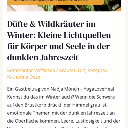
für
Körper
Düfte & Wildkräuter im
und
Seele
Winter: Kleine Lichtquellen
in
für Körper und Seele in der
der
dunklen Jahreszeit
dunklen
Jahreszeit
Kommentar verfassen
/
Kräuter
,
DIY
,
Rezepte
/
Katharina Deze
Ein Gastbeitrag von Nadja Mönch – YogaLoveHeal
Kennst du das im Winter auch? Wenn die Schwere
auf den Brustkorb drückt, der Himmel grau ist,
emotionale Themen mit der dunklen Jahreszeit an
die Oberfläche kommen. Leere, Lustlosigkeit und der