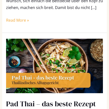
Wunsch, sich einfach die Bettdecke über den Kopf zu
ziehen, machen sich breit. Damit bist du nicht […]
Read More »
Pad
Thai
–
das
beste
Rezept
für
das
thailändische
Pad Thai – das beste Rezept
Alltagsgericht